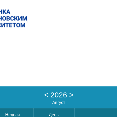
<
2026
>
Август
Неделя
День